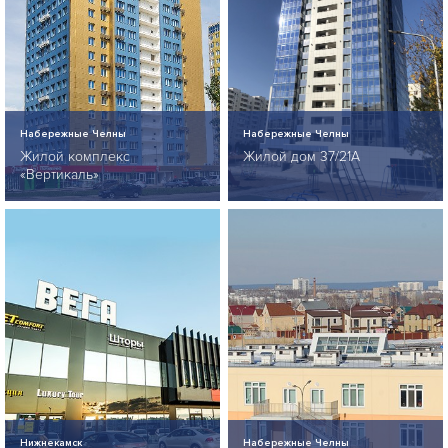
Набережные Челны
Набережные Челны
Жилой комплекс
Жилой дом 37/21А
«Вертикаль»
Нижнекамск
Набережные Челны