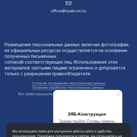
office@zyabcon.ru
Размещение персональных данных, включая фотографии,
на официальных ресурсах осуществляется на основании
полученных письменных
согласий соответствующих лиц. Использование этих
материалов третьими лицами ограничено и допускается
только с разрешения правообладателя.
Согласие на хранение персональных данных
Политика обработки персональных данных.
Все права защищены. © 2005-2025 ООО «ЗЯБ-Конструкция»
ЗЯБ-Конструкция
Здравствуйте! Готовы помочь
вам. Напишите нам, если у
Мы используем cookie для улучшения работы сайта и удобства
вас появятся вопросы.
пользователей. Продолжая пользоваться сайтом, вы соглашаетесь на