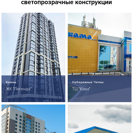
светопрозрачные конструкции
Казань
Набережные Челны
ЖК "Легенда"
ТЦ "Кама"